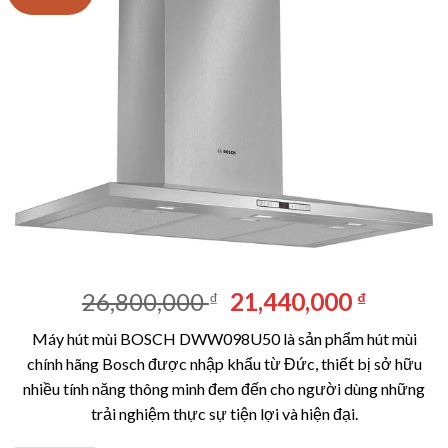
Giá
Giá
26,800,000
21,440,000
₫
₫
gốc
hiện
Máy hút mùi BOSCH DWW098U50 là sản phẩm hút mùi
là:
tại
chính hãng Bosch được nhập khẩu từ Đức, thiết bị sở hữu
26,800,000 ₫.
là:
nhiều tính năng thông minh đem đến cho người dùng những
21,440,
trải nghiệm thực sự tiện lợi và hiện đại.