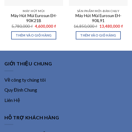
MÁY HÚT MÙI
SẢN PHẨM MỚI-BÁN CHẠY
Máy Hút Mùi Eurosun EH-
Máy Hút Mùi Eurosun EH-
90K21B
90IL91
Giá
Giá
Giá
Giá
5,780,000
₫
4,600,000
₫
16,850,000
₫
13,480,000
₫
gốc
hiện
gốc
hiện
là:
tại
là:
tại
THÊM VÀO GIỎ HÀNG
THÊM VÀO GIỎ HÀNG
5,780,000 ₫.
là:
16,850,000 ₫.
là:
4,600,000 ₫.
13,48
GIỚI THIỆU CHUNG
Về công ty chúng tôi
Quy Định Chung
Liên Hệ
HỖ TRỢ KHÁCH HÀNG