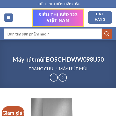
Bỏ
THIẾT BỊ NHÀ BẾP NHẬP KHẨU
qua
ĐẶT
nội
HÀNG
dung
Tìm
kiếm:
Máy hút mùi BOSCH DWW098U50
TRANG CHỦ
/
MÁY HÚT MÙI
Giảm giá!