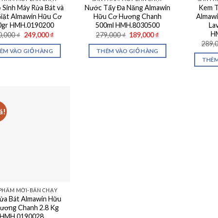
 Sinh Máy Rửa Bát và
Nước Tẩy Đa Năng Almawin
Kem T
iặt Almawin Hữu Cơ
Hữu Cơ Hương Chanh
Almaw
0gr HMH.0190200
500ml HMH.8030500
La
H
Giá
Giá
Giá
Giá
0,000
₫
249,000
₫
279,000
₫
189,000
₫
gốc
hiện
gốc
hiện
289,
là:
tại
là:
tại
ÊM VÀO GIỎ HÀNG
THÊM VÀO GIỎ HÀNG
290,000 ₫.
là:
279,000 ₫.
là:
THÊM
249,000 ₫.
189,000 ₫.
á!
PHẨM MỚI-BÁN CHẠY
ửa Bát Almawin Hữu
ương Chanh 2.8 Kg
HMH.0190028