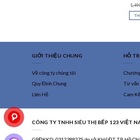
1,49
TH
GIỚI THIỆU CHUNG
HỖ T
Về công ty chúng tôi
Chương 
Quy Định Chung
Tư vấn
Liên Hệ
Cam Kết
CÔNG TY TNHH SIÊU THỊ BẾP 123 VIỆT 
GPĐKKD: 0312388275 do sở KH&ĐT TP. Hồ Chí M