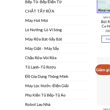
Bếp Từ-Bếp Điện Từ
CHẤT TẨY RỬA
SẢN 
Máy Hút Mùi
Bột R
Cơ H
Lò Nướng-Lò Vi Sóng
79
Máy Rửa Bát-Sấy Bát
TH
Máy Giặt - Máy Sấy
Chậu Rửa-Vòi Rửa
Tủ Lạnh–Tủ Rượu
Giảm gi
Đồ Gia Dụng Thông Minh
Máy Lọc Nước-Điện Giải
Phụ Kiện Tủ Bếp-Tủ Áo
Robot Lau Nhà
SẢN 