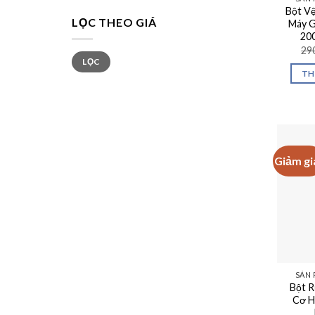
Bột Vệ
LỌC THEO GIÁ
Máy G
20
29
Giá
Giá
LỌC
tối
tối
thiểu
đa
TH
Giảm gi
SẢN 
Bột R
Cơ H