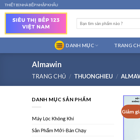
Bỏ
THIẾT BỊ NHÀ BẾP NHẬP KHẨU
qua
nội
Tìm
dung
kiếm:
DANH MỤC
TRANG C
Almawin
TRANG CHỦ
/
THUONGHIEU
/
ALMA
DANH MỤC SẢN PHẨM
Giảm gi
Máy Lọc Không Khí
Sản Phẩm Mới-Bán Chạy