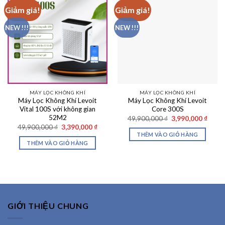
Giảm giá!
Giảm giá!
NEW !!!
NEW !!!
MÁY LỌC KHÔNG KHÍ
MÁY LỌC KHÔNG KHÍ
Máy Lọc Không Khí Levoit
Máy Lọc Không Khí Levoit
Vital 100S với không gian
Core 300S
52M2
Giá
Giá
49,900,000
₫
3,990,000
₫
gốc
hiện
Giá
Giá
49,900,000
₫
3,390,000
₫
là:
tại
gốc
hiện
THÊM VÀO GIỎ HÀNG
49,900,000 ₫.
là:
là:
tại
THÊM VÀO GIỎ HÀNG
3,990
49,900,000 ₫.
là:
3,390,000 ₫.
GIỚI THIỆU CHUNG