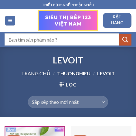
Bỏ
THIẾT BỊ NHÀ BẾP NHẬP KHẨU
qua
ĐẶT
nội
HÀNG
dung
Tìm
kiếm:
LEVOIT
TRANG CHỦ
/
THUONGHIEU
/
LEVOIT
LỌC