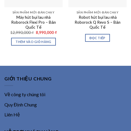
SẢN PHẨM MỚI-BÁN CHẠY
SẢN PHẨM MỚI-BÁN CHẠY
Máy hút bụi lau nhà
Robot hút bụi lau nhà
Roborock Flexi Pro – Bản
Roborock Q Revo S – Bản
Quốc Tế
Quốc Tế
Giá
Giá
12,990,000
₫
8,990,000
₫
gốc
hiện
ĐỌC TIẾP
là:
tại
THÊM VÀO GIỎ HÀNG
12,990,000 ₫.
là:
8,990,000 ₫.
GIỚI THIỆU CHUNG
Về công ty chúng tôi
Quy Định Chung
Liên Hệ