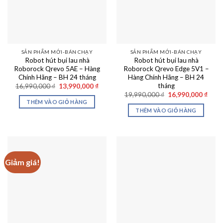
SẢN PHẨM MỚI-BÁN CHẠY
SẢN PHẨM MỚI-BÁN CHẠY
Robot hút bụi lau nhà
Robot hút bụi lau nhà
Roborock Qrevo 5AE – Hàng
Roborock Qrevo Edge 5V1 –
Chính Hãng – BH 24 tháng
Hàng Chính Hãng – BH 24
tháng
Giá
Giá
16,990,000
₫
13,990,000
₫
gốc
hiện
Giá
Giá
19,990,000
₫
16,990,000
₫
là:
tại
gốc
hiện
THÊM VÀO GIỎ HÀNG
16,990,000 ₫.
là:
là:
tại
THÊM VÀO GIỎ HÀNG
13,990,000 ₫.
19,990,000 ₫.
là:
16,99
Giảm giá!