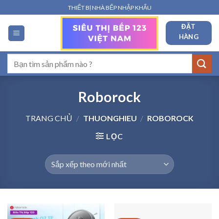
Bỏ
THIẾT BỊ NHÀ BẾP NHẬP KHẨU
qua
ĐẶT
nội
HÀNG
dung
Tìm
kiếm:
Roborock
TRANG CHỦ
/
THUONGHIEU
/
ROBOROCK
LỌC