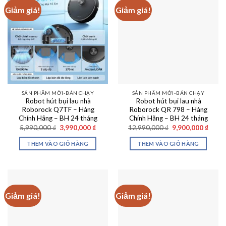
Giảm giá!
Giảm giá!
SẢN PHẨM MỚI-BÁN CHẠY
SẢN PHẨM MỚI-BÁN CHẠY
Robot hút bụi lau nhà
Robot hút bụi lau nhà
Roborock Q7TF – Hàng
Roborock QR 798 – Hàng
Chính Hãng – BH 24 tháng
Chính Hãng – BH 24 tháng
Giá
Giá
Giá
Giá
5,990,000
₫
3,990,000
₫
12,990,000
₫
9,900,000
₫
gốc
hiện
gốc
hiện
là:
tại
là:
tại
THÊM VÀO GIỎ HÀNG
THÊM VÀO GIỎ HÀNG
5,990,000 ₫.
là:
12,990,000 ₫.
là:
3,990,000 ₫.
9,900
Giảm giá!
Giảm giá!