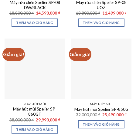
Máy rửa chén Spelier SP-08
Máy rửa chén Spelier SP-08
DW/BLACK
UOZ
Giá
Giá
Giá
Giá
18,800,000
₫
14,590,000
₫
18,800,000
₫
11,499,000
₫
gốc
hiện
gốc
hiện
là:
tại
là:
tại
THÊM VÀO GIỎ HÀNG
THÊM VÀO GIỎ HÀNG
18,800,000 ₫.
là:
18,800,000 ₫.
là:
14,590,000 ₫.
11,49
Giảm giá!
Giảm giá!
MÁY HÚT MÙI
MÁY HÚT MÙI
Máy hút mùi Spelier SP-
Máy hút mùi Spelier SP-850G
860GT
Giá
Giá
32,000,000
₫
25,490,000
₫
gốc
hiện
Giá
Giá
38,000,000
₫
29,990,000
₫
là:
tại
gốc
hiện
THÊM VÀO GIỎ HÀNG
32,000,000 ₫.
là:
là:
tại
THÊM VÀO GIỎ HÀNG
25,49
38,000,000 ₫.
là:
29,990,000 ₫.