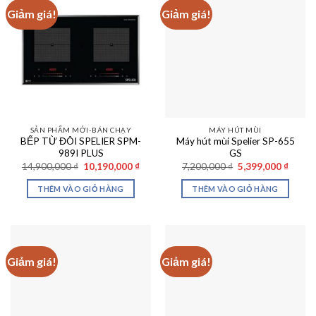
Giảm giá!
Giảm giá!
SẢN PHẨM MỚI-BÁN CHẠY
MÁY HÚT MÙI
BẾP TỪ ĐÔI SPELIER SPM-
Máy hút mùi Spelier SP-655
989I PLUS
GS
Giá
Giá
Giá
Giá
14,900,000
₫
10,190,000
₫
7,200,000
₫
5,399,000
₫
gốc
hiện
gốc
hiện
là:
tại
là:
tại
THÊM VÀO GIỎ HÀNG
THÊM VÀO GIỎ HÀNG
14,900,000 ₫.
là:
7,200,000 ₫.
là:
10,190,000 ₫.
5,399,
Giảm giá!
Giảm giá!