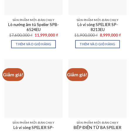
SẢN PHẨM MỚI-BÁN CHẠY
SẢN PHẨM MỚI-BÁN CHẠY
Lò nướng âm tủ Spelier SPB-
Lò vi sóng SPELIER SP-
6524EU
8213EU
Giá
Giá
Giá
Giá
17,600,000
₫
11,999,000
₫
11,900,000
₫
8,999,000
₫
gốc
hiện
gốc
hiện
là:
tại
là:
tại
THÊM VÀO GIỎ HÀNG
THÊM VÀO GIỎ HÀNG
17,600,000 ₫.
là:
11,900,000 ₫.
là:
11,999,000 ₫.
8,999
Giảm giá!
Giảm giá!
SẢN PHẨM MỚI-BÁN CHẠY
SẢN PHẨM MỚI-BÁN CHẠY
Lò vi sóng SPELIER SP-
BẾP ĐIỆN TỪ BA SPELIER