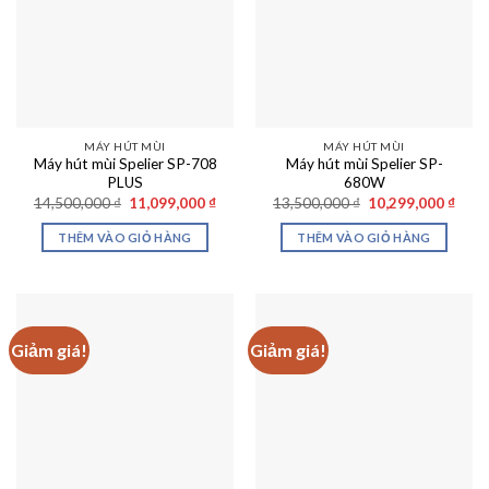
MÁY HÚT MÙI
MÁY HÚT MÙI
Máy hút mùi Spelier SP-708
Máy hút mùi Spelier SP-
PLUS
680W
Giá
Giá
Giá
Giá
14,500,000
₫
11,099,000
₫
13,500,000
₫
10,299,000
₫
gốc
hiện
gốc
hiện
là:
tại
là:
tại
THÊM VÀO GIỎ HÀNG
THÊM VÀO GIỎ HÀNG
14,500,000 ₫.
là:
13,500,000 ₫.
là:
11,099,000 ₫.
10,29
Giảm giá!
Giảm giá!