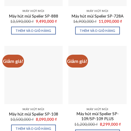
MÁY HÚT MÙI
MÁY HÚT MÙI
Máy hút mùi Spelier SP-888
Máy hút mùi Spelier SP-728A
Giá
Giá
Giá
Giá
13,590,000
₫
9,490,000
₫
16,900,000
₫
11,090,000
₫
gốc
hiện
gốc
hiện
là:
tại
là:
tại
THÊM VÀO GIỎ HÀNG
THÊM VÀO GIỎ HÀNG
13,590,000 ₫.
là:
16,900,000 ₫.
là:
9,490,000 ₫.
11,09
Giảm giá!
Giảm giá!
MÁY HÚT MÙI
MÁY HÚT MÙI
Máy hút mùi Spelier SP-
Máy hút mùi Spelier SP-108
109/SP-109 PLUS
Giá
Giá
10,500,000
₫
8,090,000
₫
gốc
hiện
Giá
Giá
11,200,000
₫
8,299,000
₫
là:
tại
gốc
hiện
THÊM VÀO GIỎ HÀNG
10,500,000 ₫.
là: