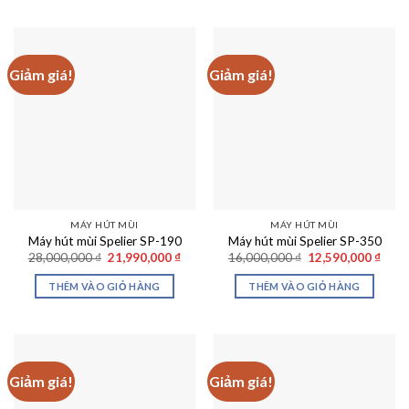
Giảm giá!
Giảm giá!
MÁY HÚT MÙI
MÁY HÚT MÙI
Máy hút mùi Spelier SP-190
Máy hút mùi Spelier SP-350
Giá
Giá
Giá
Giá
28,000,000
₫
21,990,000
₫
16,000,000
₫
12,590,000
₫
gốc
hiện
gốc
hiện
là:
tại
là:
tại
THÊM VÀO GIỎ HÀNG
THÊM VÀO GIỎ HÀNG
28,000,000 ₫.
là:
16,000,000 ₫.
là:
21,990,000 ₫.
12,59
Giảm giá!
Giảm giá!