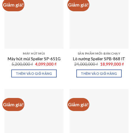
Giảm giá!
Giảm giá!
MÁY HÚT MÙI
SẢN PHẨM MỚI-BÁN CHẠY
Máy hút mùi Spelier SP-651G
Lò nướng Spelier SPB-868 IT
Giá
Giá
Giá
Giá
5,200,000
₫
4,099,000
₫
24,000,000
₫
18,999,000
₫
gốc
hiện
gốc
hiện
là:
tại
là:
tại
THÊM VÀO GIỎ HÀNG
THÊM VÀO GIỎ HÀNG
5,200,000 ₫.
là:
24,000,000 ₫.
là:
4,099,000 ₫.
18,99
Giảm giá!
Giảm giá!