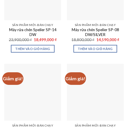
SẢN PHẨM MỚI-BÁN CHẠY
SẢN PHẨM MỚI-BÁN CHẠY
Máy rửa chén Spelier SP-14
Máy rửa chén Spelier SP-08
DW
DW/SILVER
Giá
Giá
Giá
Giá
23,900,000
₫
18,499,000
₫
18,800,000
₫
14,590,000
₫
gốc
hiện
gốc
hiện
là:
tại
là:
tại
THÊM VÀO GIỎ HÀNG
THÊM VÀO GIỎ HÀNG
23,900,000 ₫.
là:
18,800,000 ₫.
là:
18,499,000 ₫.
14,59
Giảm giá!
Giảm giá!
SẢN PHẨM MỚI-BÁN CHẠY
SẢN PHẨM MỚI-BÁN CHẠY