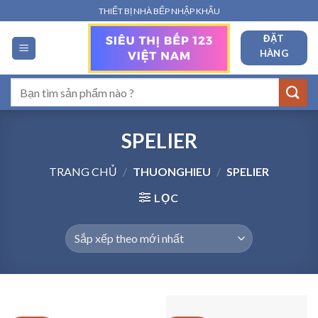
Bỏ
THIẾT BỊ NHÀ BẾP NHẬP KHẨU
qua
ĐẶT
nội
HÀNG
dung
Tìm
kiếm:
SPELIER
TRANG CHỦ
/
THUONGHIEU
/
SPELIER
LỌC