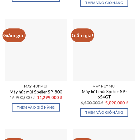
là:
tại
THÊM VÀO GIỎ HÀNG
8,090,000 ₫.
11,200,000 ₫.
là:
8,299
Giảm giá!
Giảm giá!
MÁY HÚT MÙI
MÁY HÚT MÙI
Máy hút mùi Spelier SP-
Máy hút mùi Spelier SP-800
654GT
Giá
Giá
16,900,000
₫
11,299,000
₫
gốc
hiện
Giá
Giá
6,500,000
₫
5,090,000
₫
là:
tại
gốc
hiện
THÊM VÀO GIỎ HÀNG
16,900,000 ₫.
là:
là:
tại
THÊM VÀO GIỎ HÀNG
11,299,000 ₫.
6,500,000 ₫.
là:
5,090,